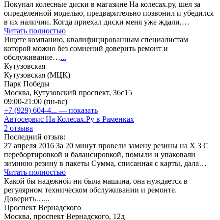
Покупал колесные диски в магазине На колесах.ру, шел за
определенной моделью, предварительно позвонил и убедился
в их наличии. Когда приехал диски меня уже ждали,…
Читать полностью
Ищете компанию, квалифицированным специалистам
которой можно без сомнений доверить ремонт и
обслуживание…
...
Кутузовская
Кутузовская (МЦК)
Парк Победы
Москва, Кутузовский проспект, 36с15
09:00-21:00 (пн-вс)
+7 (929) 604-4...
— показать
Автосервис На Колесах.Ру в Раменках
2 отзыва
Последний отзыв:
27 апреля 2016 За 20 минут провели замену резины на Х 3 С
перебортировкой и балансировкой, помыли и упаковали
зимнюю резину в пакеты Сумма, списанная с карты, дала…
Читать полностью
Какой бы надежной ни была машина, она нуждается в
регулярном техническом обслуживании и ремонте.
Доверить…
...
Проспект Вернадского
Москва, проспект Вернадского, 12д