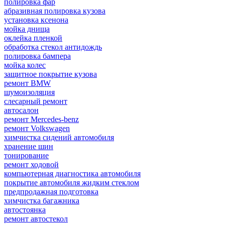
полировка фар
абразивная полировка кузова
установка ксенона
мойка днища
оклейка пленкой
обработка стекол антидождь
полировка бампера
мойка колес
защитное покрытие кузова
ремонт BMW
шумоизоляция
слесарный ремонт
автосалон
ремонт Mercedes-benz
ремонт Volkswagen
химчистка сидений автомобиля
хранение шин
тонирование
ремонт ходовой
компьютерная диагностика автомобиля
покрытие автомобиля жидким стеклом
предпродажная подготовка
химчистка багажника
автостоянка
ремонт автостекол